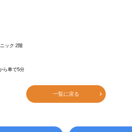
リニック 2階
から車で
5
分
一覧に戻る