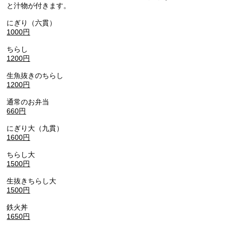
と汁物が付きます。
にぎり（六貫）
1000
円
ちらし
1200
円
生魚抜きのちらし
1200
円
通常のお弁当
66
0
円
にぎり大（九貫）
1600
円
ちらし大
1500
円
生抜きちらし大
1500
円
鉄火丼
1650
円