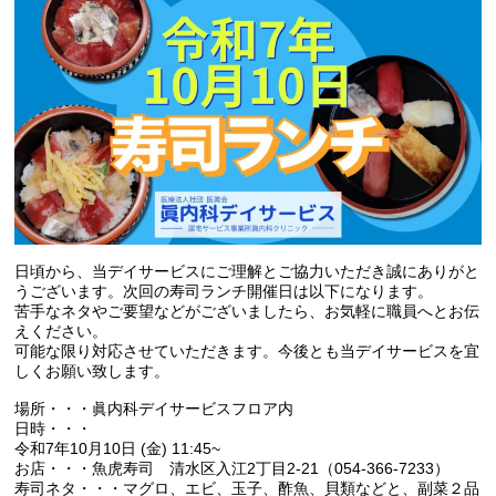
日頃から、当デイサービスにご理解とご協力いただき誠にありがと
うございます。次回の寿司ランチ開催日は以下になります。
苦手なネタやご要望などがございましたら、お気軽に職員へとお伝
えください。
可能な限り対応させていただきます。今後とも当デイサービスを宜
しくお願い致します。
場所・・・眞内科デイサービスフロア内
日時・・・
令和
7
年
10
月
10
日
(
金
) 11:45~
お店・・・魚虎寿司 清水区入江2丁目2-21（054-366-7233）
寿司ネタ・・・マグロ、エビ、玉子、酢魚、貝類などと、副菜２品