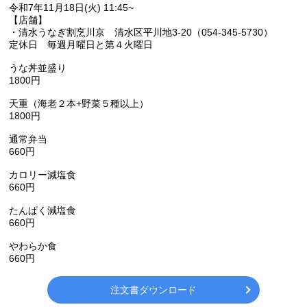
令和7年11月18日(火) 11:45~
【店舗】
・清水うなぎ割烹川京 清水区平川地3-20（054-345-5730）
定休日 毎週月曜日と第４火曜日
うな丼並盛り
1800円
天重（海老２本+野菜５種以上）
1800円
通常弁当
660円
カロリー減塩食
660円
たんぱく減塩食
660円
やわらか食
660円
注文書ダウンロード