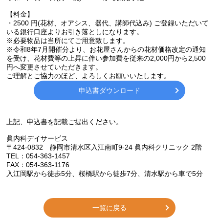
【料金】
・2500 円(花材、オアシス、器代、講師代込み) ご登録いただいて
いる銀行口座よりお引き落としになります。
※必要物品は当所にてご用意致します。
※令和8年7月開催分より、お花屋さんからの花材価格改定の通知
を受け、花材費等の上昇に伴い参加費を従来の2,000円から2,500
円へ変更させていただきます。
ご理解とご協力のほど、よろしくお願いいたします。
申込書ダウンロード
上記、申込書を記載ご提出ください。
眞内科デイサービス
〒424-0832 静岡市清水区入江南町9-24 眞内科クリニック 2階
TEL：054-363-1457
FAX：054-363-1176
入江岡駅から徒歩
5
分、桜橋駅から徒歩
7
分、清水駅から車で
5
分
一覧に戻る