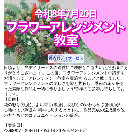
日頃より、当デイサービスの運営にご理解とご協力いただき誠にあ
りがとうございま す。この度、フラワーアレンジメントの講師を
お招きして、アレンジメント教室を実施す ることと致しました。
フラワーアレンジメントの楽しさを皆と共有し、季節の花々を使
った素敵な作品を一緒に作りましょう!皆様のご参加お待ちしてお
ります。
【目的】
花の彩り(視覚)、よい香り(嗅覚)、花びらのやわらかさ(触覚)が、
心地のよい刺激を 精神に与えるとともに、作品完成の達成感や他
の方たちとのコミュニケーションの促進。
【実施日】
令和8年7月20日(月・祝) 1
4:30 から開始予定