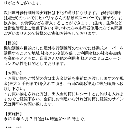
りがとうございます。
次回屋外歩行訓練等実施日は下記の通りになります。 歩行等訓練
(お散歩)のついでにヒバリヤさんの移動式スーパーでお菓子や、お
飲み物、 お野菜などを購入することができます。(生肉、生魚など
は衛生管理上ご遠慮下さい) 車いすの方や歩行器使用の方でも問題
ございませんので皆様のご参加お待ちしております。
【目的】
機能訓練を目的とした屋外歩行訓練等のついでに移動式スーパーを
活用することで地域 社会との交流を促しご利用者様の社会参加感
を高めるとともに、店員さんや他の利用者 様とのコミュニケーシ
ョンの活性を目的としております。
【お願い】
・お買い物をご希望の方は出入金封筒を事前にお渡ししますので現
金(最大 3 千円まで)を入れて頂き、当日の朝お迎えに来た職員へお
渡し下さい。
・お買い物をされた方は、出入金封筒にレシートとお釣りを入れま
すのでご確認下さい。金額にお間違いなければ封筒に確認のサイン
又は押印をお願い致します。
【実施日】
令和 6 年 6 月 7 日(金)14 時過ぎ〜15 時まで。