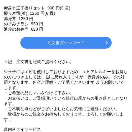
赤身と玉子握りセット 900 円(6 貫)
握り寿司(並) 1250 円(6 貫)
赤身丼 1250 円
のぞみチラシ 950 円
通常のお弁当 690 円
注文書ダウンロード
上記、注文書を記載ご提出ください。
※玉子にはエビを使用しておりますため、エビアレルギーをお持ち
の方につきましては、 誠に恐れ入りますが「赤身丼のみ」での対
応となります。何卒ご理解・ご了承くださいます ようお願いいた
します。
・ご希望の品にマルを付けて下さい。
・お支払いは、ご登録頂いている銀行口座からの引き落としとなり
ます。
・ご不明な点などがございましたらお気軽にご連絡ください。
・皆様からのご注文をお持ちしております。よろしくお願いしま
す！
眞内科デイサービス