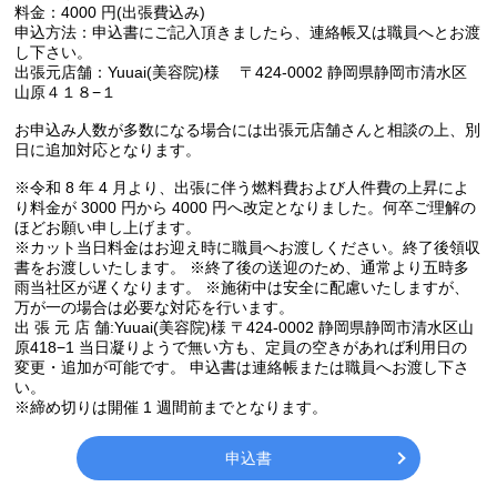
料金：4000 円(出張費込み)
申込方法：申込書にご記入頂きましたら、連絡帳又は職員へとお渡
し下さい。
出張元店舗：Yuuai(美容院)様 〒424-0002 静岡県静岡市清水区
山原４１８−１
お申込み人数が多数になる場合には出張元店舗さんと相談の上、別
日に追加対応となります。
※令和 8 年 4 月より、出張に伴う燃料費および人件費の上昇によ
り料金が 3000 円から 4000 円へ改定となりました。何卒ご理解の
ほどお願い申し上げます。
※カット当日料金はお迎え時に職員へお渡しください。終了後領収
書をお渡しいたします。 ※終了後の送迎のため、通常より五時多
雨当社区が遅くなります。 ※施術中は安全に配慮いたしますが、
万が一の場合は必要な対応を行います。
出 張 元 店 舗:Yuuai(美容院)様 〒424-0002 静岡県静岡市清水区山
原418−1 当日凝りようで無い方も、定員の空きがあれば利用日の
変更・追加が可能です。 申込書は連絡帳または職員へお渡し下さ
い。
※締め切りは開催 1 週間前までとなります。
申込書