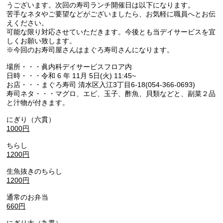
うございます。次回の寿司ランチ開催日は以下になります。
苦手なネタやご要望などがございましたら、お気軽に職員へとお伝
えください。
可能な限り対応させていただきます。今後とも当デイサービスを宜
しくお願い致します。
※今回のお寿司屋さんはまぐろ寿司さんになります。
場所・・・眞内科デイサービスフロア内
日時・・・令和 6 年 11月 5日(火) 11:45~
お店・・・まぐろ寿司 清水区入江3丁目6-18(054-366-0693)
寿司ネタ・・・マグロ、エビ、玉子、酢魚、貝類などと、副菜２品
と汁物が付きます。
にぎり（六貫）
1000
円
ちらし
1200
円
生魚抜きのちらし
1200
円
通常のお弁当
66
0
円