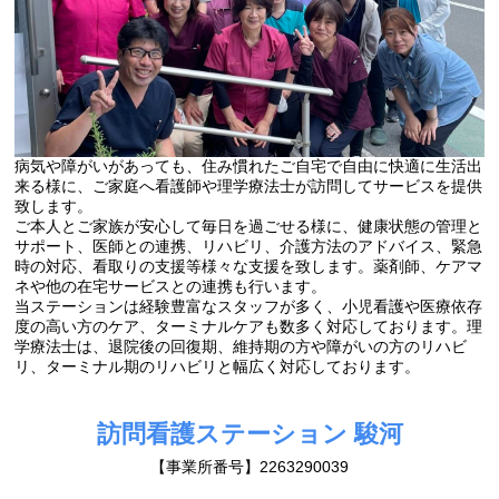
病気や障がいがあっても、住み慣れたご自宅で自由に快適に生活出
来る様に、ご家庭へ看護師や理学療法士が訪問してサービスを提供
致します。
ご本人とご家族が安心して毎日を過ごせる様に、健康状態の管理と
サポート、医師との連携、リハビリ、介護方法のアドバイス、緊急
時の対応、看取りの支援等様々な支援を致します。薬剤師、ケアマ
ネや他の在宅サービスとの連携も行います。
当ステーションは経験豊富なスタッフが多く、小児看護や医療依存
度の高い方のケア、ターミナルケアも数多く対応しております。理
学療法士は、退院後の回復期、維持期の方や障がいの方のリハビ
リ、ターミナル期のリハビリと幅広く対応しております。
訪問看護ステーション 駿河
【事業所番号】2263290039