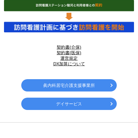
契約書(介保)
契約書(医保)
運営規定
DX加算について
眞内科居宅介護支援事業所
デイサービス